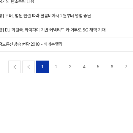
국가의 탄소중립 대응
향] 우버, 법원 판결 따라 콜롬비아서 2월부터 영업 중단
향] EU 회원국, 와이파이 기반 커넥티드 카 거부로 5G 채택 기대
정보통신방송 현황 2018 - 베네수엘라
1
2
3
4
5
6
7