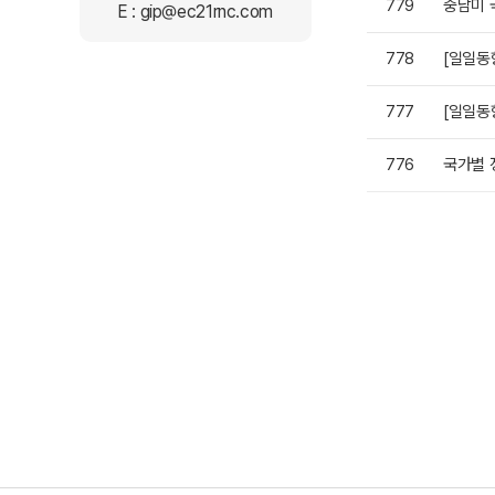
779
중남미 
E :
gip@ec21rnc.com
778
[일일동
777
[일일동
776
국가별 